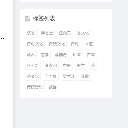
标签列表
沉香
博香堂
江向东
香文化
过《拟古》中的知音，懂琴曲方能明白他的诗！
传时文化
传统文化
传时
香道
南
武术
意拳
薛嗣奇
斫琴
古琴
象
张玉新
者永和
中医
医学
茶
茶文化
王方晨
贺兰泽
琴歌
传统音乐
武当
总
。