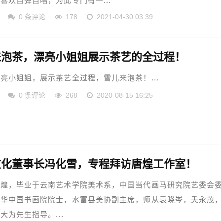
喜欢自弹自唱，为此专门有一...
0 条评论
178
2021-04-30 03:39
来泡茶，漂亮小姐姐展示茶艺的全过程！
亮小姐姐，展示茶艺全过程，雪儿来泡茶！...
0 条评论
268
2020-08-15 16:25
文化董事长冯化雪，专程拜访唐煌工作室！
唐煌，毕业于云南艺术学院美术系，中国当代画马研究院艺委会
哥华中国书画院院士，水富县美协副主席，师从袁晓岑，夭永茂
大为先生指导。...