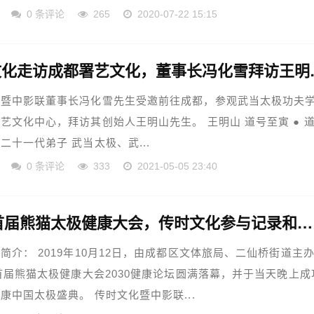
0 条评论
265
2020-07-22 15:15
传时文化走访
化暨中影联董事长冯化雪先生受邀前往成都，参观武当太极功夫
艺文化中心，拜访其创始人王明山先生。 王明山 道号至寅 ● 
二十一代弟子 武当太极、武...
0 条评论
333
2021-05-05 23:40
2019首届熊猫太极健康大会，传时文化参与记录和拍摄
简介： 2019年10月12日，由成都区文体旅局、二仙桥街道主
9首届熊猫太极健康大会2030健康论坛圆满落幕，并于当天晚上成
康中国太极盛典。 传时文化暨中影联...