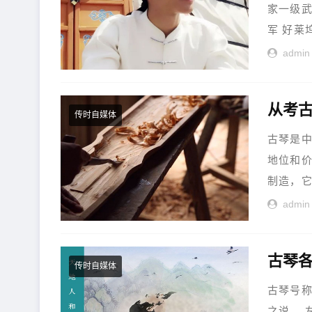
家一级武
军 好莱
admin
从考
传时自媒体
古琴是
地位和
制造，它
admin
古琴各
传时自媒体
古琴号
之说。 