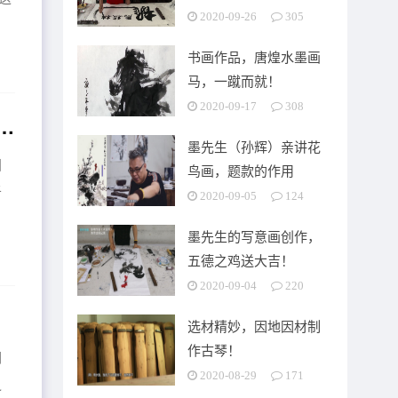
2020-09-26
305
书画作品，唐煌水墨画
马，一蹴而就！
2020-09-17
308
雅乐的象牙塔，才能在俗世中留存与发展！
墨先生（孙辉）亲讲花
国
鸟画，题款的作用
于
2020-09-05
124
墨先生的写意画创作，
五德之鸡送大吉！
2020-09-04
220
选材精妙，因地因材制
作古琴！
们
2020-08-29
171
之