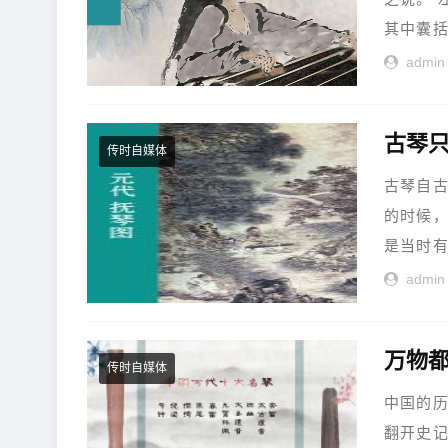
其中囊括
admin
传时自媒体
古琴自
的时候
是当时有
admin
万物都
传时自媒体
中国的
翻开史