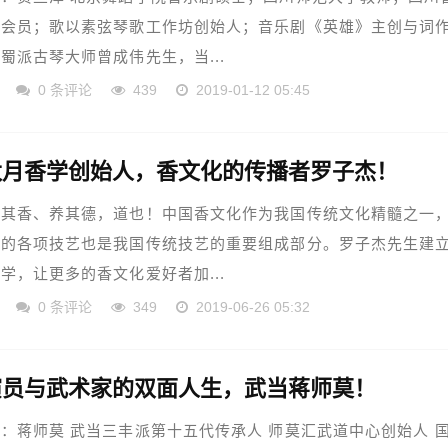
会会员；歌以素弦琴歌工作坊创始人；音乐剧《英雄》主创与词
蜀派古琴大师曾成伟先生，当...
0 条评论
439
2019-01-12 05:45
太月香学创始人，香文化的传播者罗子杰！
知其香、养其德，道也！中国香文化作为我国传统文化精髓之一
中的各项技艺也是我国传统技艺的重要组成部分。罗子杰先生建
学，让更多的香文化爱好者加...
0 条评论
349
2019-06-26 05:32
演员与武术家的双面人生，武当蒋师莫！
：蒋师莫 武当三丰派第十五代传承人 师莫汇武道中心创始人 