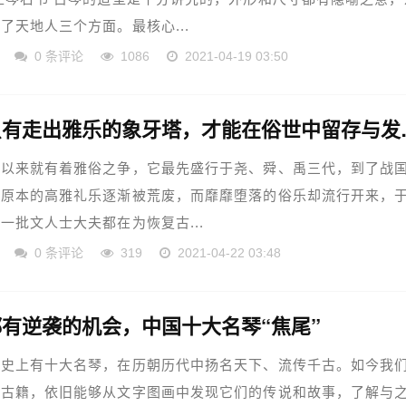
了天地人三个方面。最核心...
0 条评论
1086
2021-04-19 03:50
古琴只有走出
古以来就有着雅俗之争，它最先盛行于尧、舜、禹三代，到了战
，原本的高雅礼乐逐渐被荒废，而靡靡堕落的俗乐却流行开来，
一批文人士大夫都在为恢复古...
0 条评论
319
2021-04-22 03:48
有逆袭的机会，中国十大名琴“焦尾”
历史上有十大名琴，在历朝历代中扬名天下、流传千古。如今我
记古籍，依旧能够从文字图画中发现它们的传说和故事，了解与