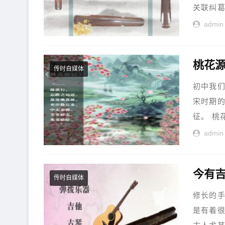
关联纠葛
admin
传时自媒体
初中我
宋时期
征。 桃
admin
今有吉
传时自媒体
修长的
是有着