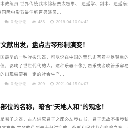
术教练员 世界传统武术锦标赛太极拳、 逍遥掌、剑术、逍遥扇
坞国际电影节最佳新晋男演员...
0 条评论
483
2019-04-10 04:42
古文献出发，盘点古琴形制演变！
中国最早的一种弹拨乐器，可以说在中国的音乐史有着举足轻重
价值，影响了世世代代的人。这种乐器不像打击乐或者吹管乐容
的出现需要有一定的社会生产...
0 条评论
309
2021-04-15 04:07
部位的名称，暗含“天地人和”的观念！
称是君子之器，古人讲究君子之座必左琴右书，君子无故不撤琴
左琴右书 古琴的造型是十分讲究的，外形和尺寸都有隐喻之意，