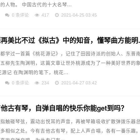
的人物。 中国古代的十大名琴...
0 条评论
417
2021-04-25 03:45
桃花源再美比不
们都学过一首篇《桃花源记》，记住了田园诗派的创始人、东晋
的五柳先生陶渊明，这篇文章让世外桃源成为了一种美好世界的
花源记 在陶渊明的笔下，桃花...
0 条评论
234
2021-04-27 03:42
他古有琴，自弹自唱的快乐你能get到吗？
手指触碰琴弦，震动出悦耳的声音，再被琴箱吸收扩散弹拨乐器
很多相似之处。今有吉他古有琴，配上人声合唱，各有一番乐趣