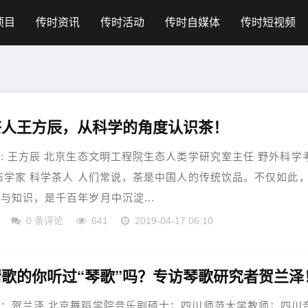
项目
传时资讯
传时活动
传时自媒体
传时短视频
茶人王方辰，从科学的角度认识茶！
: 王方辰 北京生态文明工程院生态人类学研究室主任 野外科学
态学家 科学茶人 人们常说，茶是中国人的传统饮品。不仅如此
与知识，是千百年岁月中沉淀...
0 条评论
641
2019-04-17 06:10
歌的你听过“琴歌”吗？专访琴歌研究者贺兰泽
：贺兰泽 北京舞蹈学院音乐剧硕士；四川师范大学教师；四川