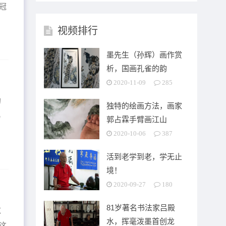
冠
视频排行
墨先生（孙辉）画作赏
析，国画孔雀的韵
2020-11-09
285
的
独特的绘画方法，画家
易
郭占霖手臂画江山
2020-10-06
387
活到老学到老，学无止
境！
2020-09-27
180
81岁著名书法家吕殿
弦
水，挥毫泼墨首创龙
这