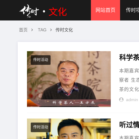
网站首页
传时
首页
TAG
传时文化
科学
传时活动
本期嘉宾
察者 生
茶的文化
admin
听过情
传时活动
本期嘉宾