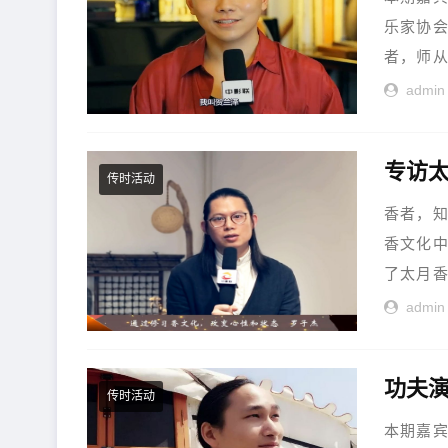
乐家协
者，师从
admin
专访
传时活动
香者，
香文化
了太月香
admin
功夫
传时活动
本期嘉宾