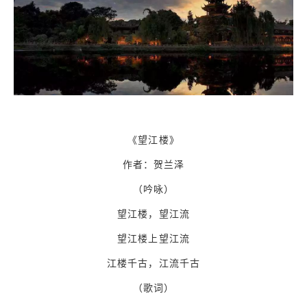
《望江楼》
作者：贺兰泽
（吟咏）
望江楼，望江流
望江楼上望江流
江楼千古，江流千古
（歌词）