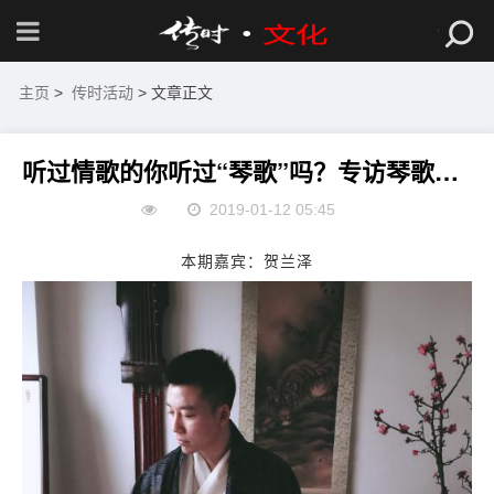
主页
>
传时活动
> 文章正文
听过情歌的你听过“琴歌”吗？专访琴歌研究者贺兰泽！
2019-01-12 05:45
本期嘉宾：贺兰泽