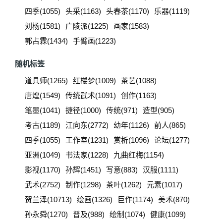
四季(1055)
头采(1163)
头春茶(1170)
乐器(1119)
刘杨(1581)
广陵派(1225)
画家(1583)
郭占霖(1434)
手臂画(1223)
随机标签
道具师(1265)
红楼梦(1009)
茶艺(1088)
唐煌(1549)
传统武术(1091)
创作(1163)
笔墨(1041)
捷径(1000)
传统(971)
造型(905)
考古(1189)
江向东(2772)
幼年(1126)
前人(865)
四季(1055)
工作室(1231)
赏析(1096)
论坛(1277)
亚洲(1049)
书法家(1228)
九曲红梅(1154)
影视(1170)
孙辉(1451)
写意(883)
汉服(1111)
武术(2752)
制作(1298)
茶叶(1262)
元素(1017)
贺兰泽(10713)
绘画(1326)
巨作(1174)
美术(870)
孙永舜(1270)
普及(988)
绘制(1074)
健康(1099)