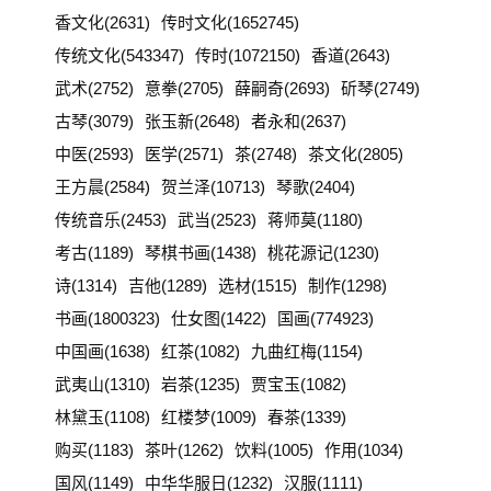
香文化(2631)
传时文化(1652745)
传统文化(543347)
传时(1072150)
香道(2643)
武术(2752)
意拳(2705)
薛嗣奇(2693)
斫琴(2749)
古琴(3079)
张玉新(2648)
者永和(2637)
中医(2593)
医学(2571)
茶(2748)
茶文化(2805)
王方晨(2584)
贺兰泽(10713)
琴歌(2404)
传统音乐(2453)
武当(2523)
蒋师莫(1180)
考古(1189)
琴棋书画(1438)
桃花源记(1230)
诗(1314)
吉他(1289)
选材(1515)
制作(1298)
书画(1800323)
仕女图(1422)
国画(774923)
中国画(1638)
红茶(1082)
九曲红梅(1154)
武夷山(1310)
岩茶(1235)
贾宝玉(1082)
林黛玉(1108)
红楼梦(1009)
春茶(1339)
购买(1183)
茶叶(1262)
饮料(1005)
作用(1034)
国风(1149)
中华华服日(1232)
汉服(1111)