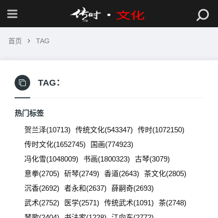
首页
TAG
TAG：
热门标签
贺兰泽(10713)
传统文化(543347)
传时(1072150)
传时文化(1652745)
国画(774923)
冯化雪(1048009)
书画(1800323)
古琴(3079)
意拳(2705)
斫琴(2749)
香道(2643)
茶文化(2805)
沉香(2692)
者永和(2637)
薛嗣奇(2693)
武术(2752)
医学(2571)
传统武术(1091)
茶(2748)
琴歌(2404)
书法家(1228)
江向东(2772)