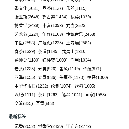
香文化(2631)
品茶(1127)
乐器(1119)
张玉新(2648)
郭占霖(1434)
私募(1039)
博香堂(2439)
丰富(1098)
武当(2523)
艺术节(1224)
创作(1163)
传统音乐(2453)
中医(2593)
广陵派(1225)
王方晨(2584)
春茶(1339)
茶道(1149)
武夷山(1310)
蒋师莫(1180)
红楼梦(1009)
作用(1034)
岩茶(1235)
分类(926)
国风(1149)
传统(971)
四季(1055)
立意(836)
头春茶(1170)
捷径(1000)
中华华服日(1232)
绘制(1074)
饮料(1005)
汉服(1111)
茶叶(1262)
笔墨(1041)
画家(1583)
交流(825)
写意(883)
最新标签
沉香(2692)
博香堂(2439)
江向东(2772)